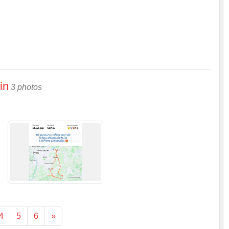
in
3 photos
4
5
6
»