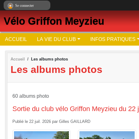
Panneau de gestion des cookies
Se connecter
Vélo Griffon Meyzieu
ACCUEIL
LA VIE DU CLUB
INFOS PRATIQUES
Accueil
Les albums photos
Les albums photos
60 albums photo
Sortie du club vélo Griffon Meyzieu du 22 ju
Publié le
22 juil. 2026
par
Gilles GAILLARD