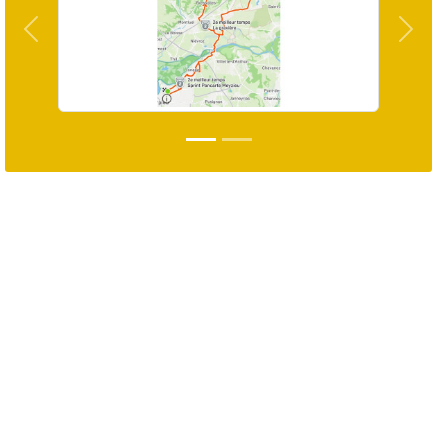
Précedent
Suiva