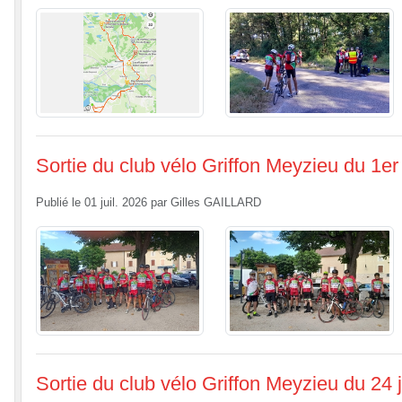
Sortie du club vélo Griffon Meyzieu du 1er 
Publié le
01 juil. 2026
par
Gilles GAILLARD
Sortie du club vélo Griffon Meyzieu du 24 