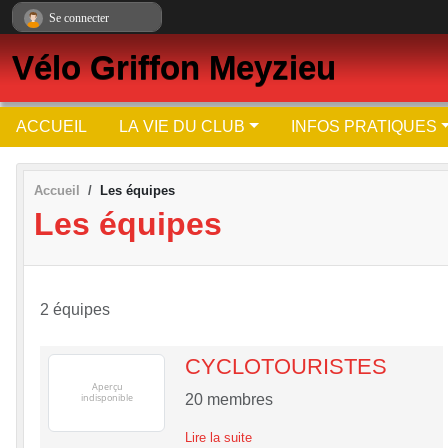
Panneau de gestion des cookies
Se connecter
Vélo Griffon Meyzieu
ACCUEIL
LA VIE DU CLUB
INFOS PRATIQUES
Accueil
Les équipes
Les équipes
2 équipes
CYCLOTOURISTES
20
membres
Lire la suite